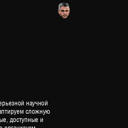
ИЙ КВАНТО
ерьезной научной
аптируем сложную
ые, доступные и
о организуем