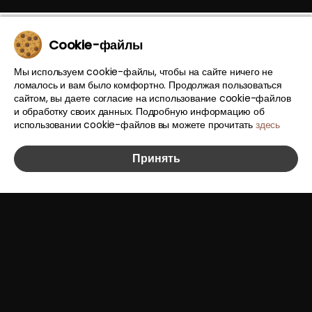
ТРЕБУЕТСЯ ЗВЕЗДОЧЁТ!
Cookie-файлы
Создали интерактивный проект о курсе
Мы используем cookie-файлы, чтобы на сайте ничего не
«Яндекс.Практикума» по Data Science, в котором в
ломалось и вам было комфортно. Продолжая пользоваться
доступной форме объяснили принцип работы с
сайтом, вы даете согласие на использование cookie-файлов
неструктурированными массивами информации, для
и обработку своих данных. Подробную информацию об
анализа которых используются алгоритмы машинного
использовании cookie-файлов вы можете прочитать
здесь
обучения.
Принять
3.87